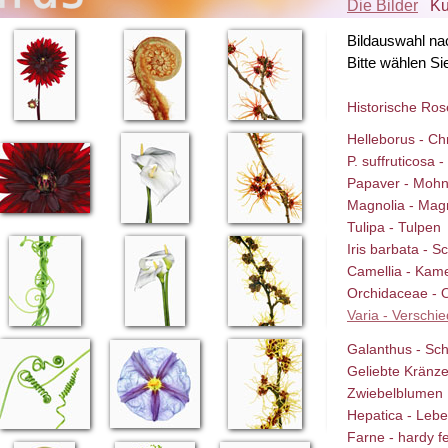
Die Bilder
Ku
Bildauswahl na
Bitte wählen Si
Historische Ro
Helleborus - Ch
P. suffruticosa 
Papaver - Moh
Magnolia - Mag
Tulipa - Tulpen
Iris barbata - Sc
Camellia - Kame
Orchidaceae - 
Varia - Verschi
Galanthus - Sc
Geliebte Kränz
Zwiebelblumen
Hepatica - Leb
Farne - hardy f