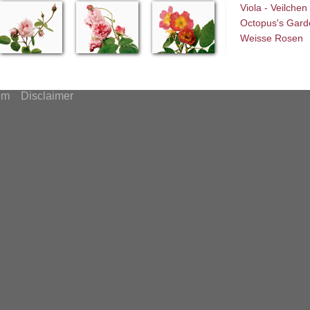
Viola - Veilchen
Octopus's Gard
Weisse Rosen
um
Disclaimer